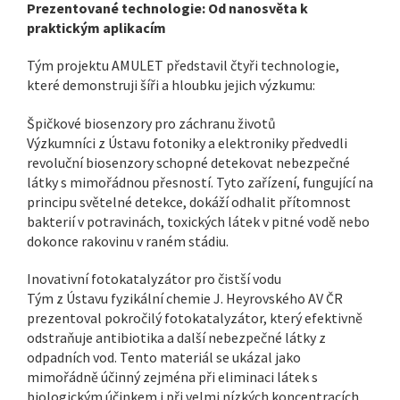
Prezentované technologie: Od nanosvěta k
praktickým aplikacím
Tým projektu AMULET představil čtyři technologie,
které demonstruji šíři a hloubku jejich výzkumu:
Špičkové biosenzory pro záchranu životů
Výzkumníci z Ústavu fotoniky a elektroniky předvedli
revoluční biosenzory schopné detekovat nebezpečné
látky s mimořádnou přesností. Tyto zařízení, fungující na
principu světelné detekce, dokáží odhalit přítomnost
bakterií v potravinách, toxických látek v pitné vodě nebo
dokonce rakovinu v raném stádiu.
Inovativní fotokatalyzátor pro čistší vodu
Tým z Ústavu fyzikální chemie J. Heyrovského AV ČR
prezentoval pokročilý fotokatalyzátor, který efektivně
odstraňuje antibiotika a další nebezpečné látky z
odpadních vod. Tento materiál se ukázal jako
mimořádně účinný zejména při eliminaci látek s
biologickým účinkem i při velmi nízkých koncentracích.