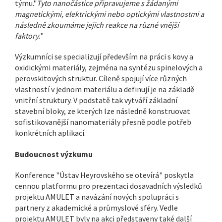
týmu."
Tyto nanočástice připravujeme s žádanými
magnetickými, elektrickými nebo optickými vlastnostmi a
následně zkoumáme jejich reakce na různé vnější
faktory.
"
Výzkumníci se specializují především na práci s kovy a
oxidickými materiály, zejména na syntézu spinelových a
perovskitových struktur. Cíleně spojují více různých
vlastností v jednom materiálu a definují je na základě
vnitřní struktury. V podstatě tak vytváří základní
stavební bloky, ze kterých lze následně konstruovat
sofistikovanější nanomateriály přesně podle potřeb
konkrétních aplikací.
Budoucnost výzkumu
Konference "Ústav Heyrovského se otevírá" poskytla
cennou platformu pro prezentaci dosavadních výsledků
projektu AMULET a navázání nových spolupráci s
partnery z akademické a průmyslové sféry. Vedle
projektu AMULET byly na akci představeny také další