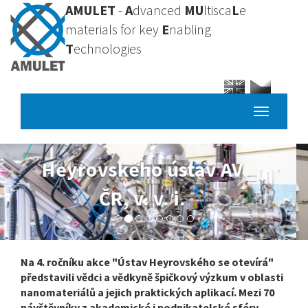
Přejít
AMULET
-
A
dvanced
MU
ltisca
L
e
k
materials for key
E
nabling
hlavnímu
T
echnologies
obsahu
Toggle
navigatio
Vysoká škola
chemicko-
technologická v Praze
Na 4. ročníku akce "Ústav Heyrovského se otevírá"
představili vědci a vědkyně špičkový výzkum v oblasti
nanomateriálů a jejich praktických aplikací. Mezi 70
návštěvníky z akademické i podnikatelské sféry