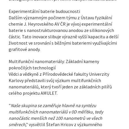
Experimentální baterie budoucnosti
Dalším významným počinem týmu z Ústavu fyzikální
chemie J. Heyrovského AV ČR je vývoj experimentální
baterie s nanostrukturovanou anodou ze silikonových
částic. Tato inovace slibuje výrazně vyšší kapacitu a delší
životnost ve srovnání s běžnými bateriemi využívajícími
grafitové anody.
Multifunkční nanomateriály: Základní kameny
pokročilých technologií
Vědci a vědkyně z Přírodovědecké fakulty Univerzity
Karlovy představili svůj výzkum multifunkčních
nanomateriálů, který tvoří jeden ze základních pilířů
celého projektu AMULET.
"
Naše skupina se zaměřuje hlavně na syntézu
multifunkčních nanomateriálů v 0D měřítku, tedy
nanočástic menších než 100 nanometrů ve všech
směrech
," vysvětlil Štefan Hricov z výzkumného