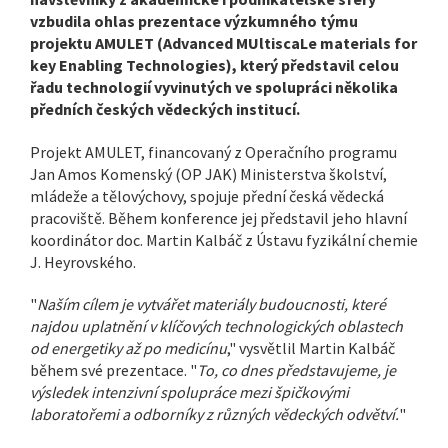
vzbudila ohlas prezentace výzkumného týmu
projektu AMULET (Advanced MUltiscaLe materials for
key Enabling Technologies), který představil celou
řadu technologií vyvinutých ve spolupráci několika
předních českých vědeckých institucí.
Projekt AMULET, financovaný z Operačního programu
Jan Amos Komenský (OP JAK) Ministerstva školství,
mládeže a tělovýchovy, spojuje přední česká vědecká
pracoviště. Během konference jej představil jeho hlavní
koordinátor doc. Martin Kalbáč z Ústavu fyzikální chemie
J. Heyrovského.
"
Naším cílem je vytvářet materiály budoucnosti, které
najdou uplatnění v klíčových technologických oblastech
od energetiky až po medicínu
," vysvětlil Martin Kalbáč
během své prezentace. "
To, co dnes představujeme, je
výsledek intenzivní spolupráce mezi špičkovými
laboratořemi a odborníky z různých vědeckých odvětví.
"