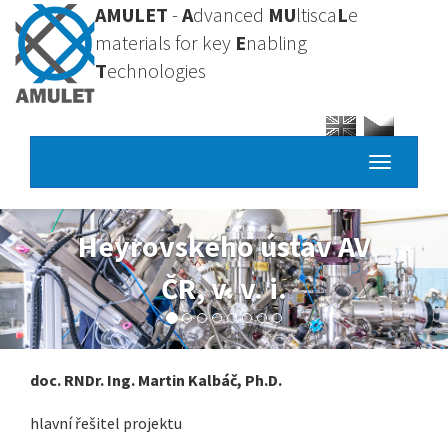
Přejít
AMULET
-
A
dvanced
MU
ltisca
L
e
k
materials for key
E
nabling
hlavnímu
T
echnologies
obsahu
Toggle
navigatio
Heyrovského ústav AV
ČR, v. v. i.
doc. RNDr. Ing. Martin Kalbáč, Ph.D.
hlavní řešitel projektu