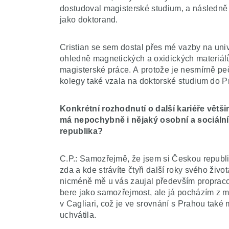
dostudoval magisterské studium, a následně 
jako doktorand.
Cristian se sem dostal přes mé vazby na unive
ohledně magnetických a oxidických materiálů
magisterské práce. A protože je nesmírně peč
kolegy také vzala na doktorské studium do P
Konkrétní rozhodnutí o další kariéře větš
má nepochybně i nějaký osobní a sociální
republika?
C.P.: Samozřejmě, že jsem si Českou republik
zda a kde strávíte čtyři další roky svého živo
nicméně mě u vás zaujal především propraco
bere jako samozřejmost, ale já pocházím z m
v Cagliari, což je ve srovnání s Prahou také
uchvátila.