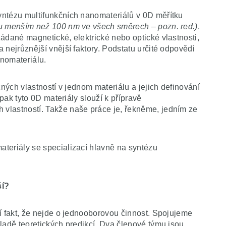
yntézu multifunkčních nanomateriálů v 0D měřítku
ku menším než 100 nm ve všech směrech – pozn. red.)
.
ádané magnetické, elektrické nebo optické vlastnosti,
 nejrůznější vnější faktory. Podstatu určité odpovědi
nomateriálu.
zných vlastností v jednom materiálu a jejich definování
 pak tyto 0D materiály slouží k přípravě
vlastností. Takže naše práce je, řekněme, jedním ze
teriály se specializací hlavně na syntézu
ší?
í fakt, že nejde o jednooborovou činnost. Spojujeme
ladě teoretických predikcí. Dva členové týmu jsou