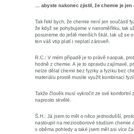
… abyste nakonec zjistil, že chemie je jen
Tak řekl bych, že chemie není jen součástí fy
že když se pohybujeme v nanoměřítku, tak už
posuneme do ještě menších škál, tak už se opr
ten váš vtip platí i neplatí zároveň.
R.C.: V mém případě je to právě naopak, pro
hodně z chemie. A je to opravdu zajímavé, pr
nelze dělat chemii bez fyziky a fyziku bez ch
materiálu prostě musíte využít kombinaci fyz
Takže člověk musí vykročit ze své komfortní zó
naprosto skvělé.
Š.H.: Já jsem to měl o něco jednodušší, pro
nastoupil na meziooborové studium chemie a f
s oběma pohledy a také jsem měl asi více čas