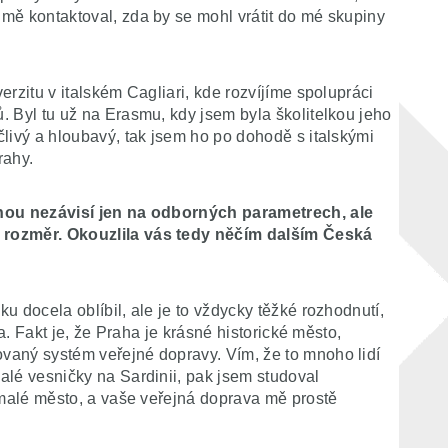
mě kontaktoval, zda by se mohl vrátit do mé skupiny
rzitu v italském Cagliari, kde rozvíjíme spolupráci
. Byl tu už na Erasmu, kdy jsem byla školitelkou jeho
livý a hloubavý, tak jsem ho po dohodě s italskými
rahy.
inou nezávisí jen na odborných parametrech, ale
 rozměr. Okouzlila vás tedy něčím dalším Česká
u docela oblíbil, ale je to vždycky těžké rozhodnutí,
ta. Fakt je, že Praha je krásné historické město,
vaný systém veřejné dopravy. Vím, že to mnoho lidí
alé vesničky na Sardinii, pak jsem studoval
 malé město, a vaše veřejná doprava mě prostě