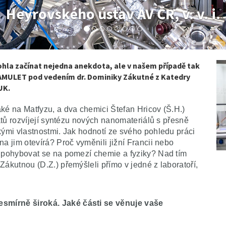
á škola chemicko-technologická v
ohla začínat nejedna anekdota, ale v našem případě tak
 AMULET pod vedením dr. Dominiky Zákutné z Katedry
UK.
ké na Matfyzu, a dva chemici Štefan Hricov (Š.H.)
rátů rozvíjejí syntézu nových nanomateriálů s přesně
kými vlastnostmi. Jak hodnotí ze svého pohledu práci
a jim otevírá? Proč vyměnili jižní Francii nebo
í pohybovat se na pomezí chemie a fyziky? Nad tím
Zákutnou (D.Z.) přemýšleli přímo v jedné z laboratoří,
smírně široká. Jaké části se věnuje vaše