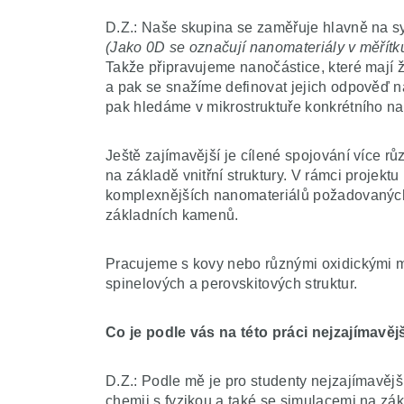
D.Z.: Naše skupina se zaměřuje hlavně na s
(Jako 0D se označují nanomateriály v měřít
Takže připravujeme nanočástice, které mají ž
a pak se snažíme definovat jejich odpověď na
pak hledáme v mikrostruktuře konkrétního na
Ještě zajímavější je cílené spojování více rů
na základě vnitřní struktury. V rámci projektu
komplexnějších nanomateriálů požadovaných 
základních kamenů.
Pracujeme s kovy nebo různými oxidickými ma
spinelových a perovskitových struktur.
Co je podle vás na této práci nejzajímavěj
D.Z.: Podle mě je pro studenty nejzajímavějš
chemii s fyzikou a také se simulacemi na zák