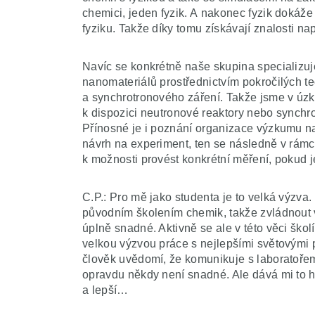
chemici, jeden fyzik. A nakonec fyzik dokáž
fyziku. Takže díky tomu získávají znalosti na
Navíc se konkrétně naše skupina specializuj
nanomateriálů prostřednictvím pokročilých t
a synchrotronového záření. Takže jsme v úzké
k dispozici neutronové reaktory nebo synchr
Přínosné je i poznání organizace výzkumu n
návrh na experiment, ten se následně v rámc
k možnosti provést konkrétní měření, pokud j
C.P.: Pro mě jako studenta je to velká výzv
původním školením chemik, takže zvládnout v
úplně snadné. Aktivně se ale v této věci škol
velkou výzvou práce s nejlepšími světovými p
člověk uvědomí, že komunikuje s laboratořemi
opravdu někdy není snadné. Ale dává mi to ho
a lepší…