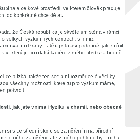
kupina a celkové prostředí, ve kterém člověk pracuje
ch, co konkrétně chce dělat.
ipadá, že Česká republika je skvěle umístěna v rámci
 i o velkých výzkumných centrech, s nimiž
miloval do Prahy. Takže je to asi podobné, jak zmínil
ktu, který je pro další kariéru z mého hlediska hodně
lice blízká, takže ten sociální rozměr celé věci byl
 jsou všechny možnosti, které tu pro výzkum máme,
en potvrdit.
osti, jak jste vnímali fyziku a chemii, nebo obecně
sem si sice střední školu se zaměřením na přírodní
ium stejného zaměření, ale z mého pohledu byl trochu