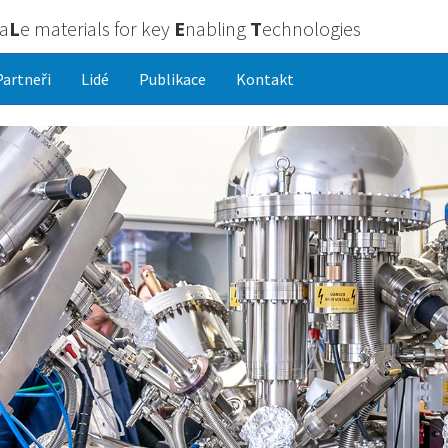
ca
L
e materials for key
E
nabling
T
echnologies
Partneři
Lidé
Publikace
Kontakt