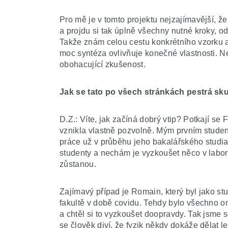
Pro mě je v tomto projektu nejzajímavější, ž
a projdu si tak úplně všechny nutné kroky, od
Takže znám celou cestu konkrétního vzorku a 
moc syntéza ovlivňuje konečné vlastnosti. N
obohacující zkušenost.
Jak se tato po všech stránkách pestrá s
D.Z.: Víte, jak začíná dobrý vtip? Potkají s
vznikla vlastně pozvolně. Mým prvním student
práce už v průběhu jeho bakalářského studia.
studenty a nechám je vyzkoušet něco v laborat
zůstanou.
Zajímavý případ je Romain, který byl jako st
fakultě v době covidu. Tehdy bylo všechno onl
a chtěl si to vyzkoušet doopravdy. Tak jsme 
se člověk diví, že fyzik někdy dokáže dělat l