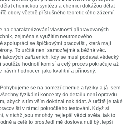
e dělat chemickou syntézu a chemici dokážou dělat
příč obory včetně příslušného teoretického zázemí.
e na charakterizování vlastností připravovaných
echnik, zejména s využitím neutronového
 spolupráci se špičkovými pracovišti, která mají
otrony. To určitě není samozřejmá a běžná věc.
a takových zařízeních, kdy se musí podávat vědecký
i soutěže hodnotí komisí a celý proces pokračuje až
e návrh hodnocen jako kvalitní a přínosný.
a. Pohybujeme se na pomezí chemie a fyziky a já jsem
šechny fyzikální koncepty do detailu není opravdu
ím, abych s tím vším dokázal nakládat. A určitě je také
racovišti v rámci pokročilého testování. Když si
, v nichž jsou mnohdy nejlepší vědci světa, tak to
dně a celé to prostředí mě doslova nutí být lepší