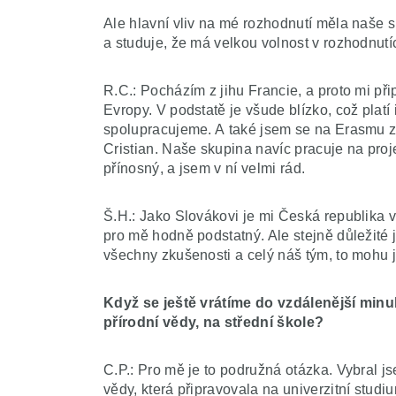
Ale hlavní vliv na mé rozhodnutí měla naše s
a studuje, že má velkou volnost v rozhodnutí
R.C.: Pocházím z jihu Francie, a proto mi př
Evropy. V podstatě je všude blízko, což platí
spolupracujeme. A také jsem se na Erasmu za
Cristian. Naše skupina navíc pracuje na proje
přínosný, a jsem v ní velmi rád.
Š.H.: Jako Slovákovi je mi Česká republika ve
pro mě hodně podstatný. Ale stejně důležité
všechny zkušenosti a celý náš tým, to mohu j
Když se ještě vrátíme do vzdálenější minul
přírodní vědy, na střední škole?
C.P.: Pro mě je to podružná otázka. Vybral j
vědy, která připravovala na univerzitní stud