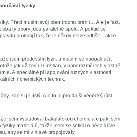
 součástí fyziky…
ziky. Přeci musím svůj obor trochu bránit… Ale je fakt,
 oba ty obory jdou paralelně spolu. A pokud se
avdu prolínají tak, že je někdy nelze odlišit. Takže
tože jsem především fyzik a musím se naopak učit
otože jak už zmínil Cristian, v nanorozměrech vlastně
emie. A speciálně při spojování různých vlastností
ikálních i chemických technik.
ny, kde si je jistý. Ale to je pro další vědecký růst
tože jsem vystudoval bakalářskou chemii, ale pak jsem
yziky materiálů, takže jsem se setkal o něco dříve
u, aby se mi v hlavě propojovaly.