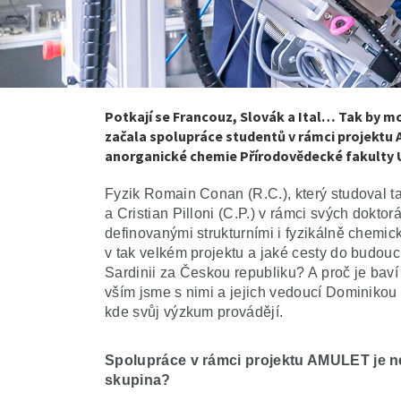
Vysok
Potkají se Francouz, Slovák a Ital… Tak by m
začala spolupráce studentů v rámci projektu
anorganické chemie Přírodovědecké fakulty 
Fyzik Romain Conan (R.C.), který studoval ta
a Cristian Pilloni (C.P.) v rámci svých dokto
definovanými strukturními i fyzikálně chemic
v tak velkém projektu a jaké cesty do budoucn
Sardinii za Českou republiku? A proč je bav
vším jsme s nimi a jejich vedoucí Dominikou 
kde svůj výzkum provádějí.
Spolupráce v rámci projektu AMULET je ne
skupina?