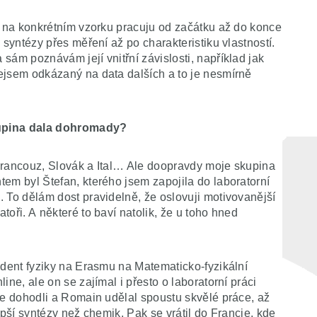
e na konkrétním vzorku pracuju od začátku až do konce
 syntézy přes měření až po charakteristiku vlastností.
sám poznávám její vnitřní závislosti, například jak
ejsem odkázaný na data dalších a to je nesmírně
kupina dala dohromady?
e Francouz, Slovák a Ital… Ale doopravdy moje skupina
em byl Štefan, kterého jsem zapojila do laboratorní
 To dělám dost pravidelně, že oslovuji motivovanější
oři. A některé to baví natolik, že u toho hned
udent fyziky na Erasmu na Matematicko-fyzikální
ine, ale on se zajímal i přesto o laboratorní práci
se dohodli a Romain udělal spoustu skvělé práce, až
epší syntézy než chemik. Pak se vrátil do Francie, kde