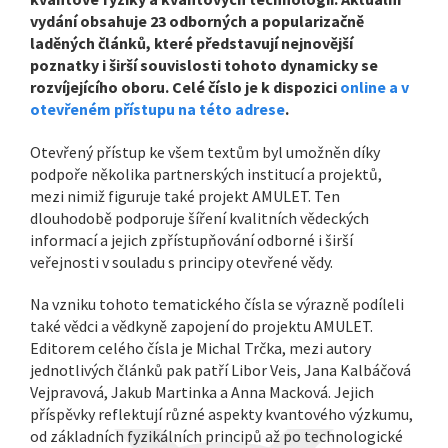
vydání obsahuje 23 odborných a popularizačně
laděných článků, které představují nejnovější
poznatky i širší souvislosti tohoto dynamicky se
rozvíjejícího oboru. Celé číslo je k dispozici
online a v
otevřeném přístupu na této adrese
.
Otevřený přístup ke všem textům byl umožněn díky
podpoře několika partnerských institucí a projektů,
mezi nimiž figuruje také projekt AMULET. Ten
dlouhodobě podporuje šíření kvalitních vědeckých
informací a jejich zpřístupňování odborné i širší
veřejnosti v souladu s principy otevřené vědy.
Na vzniku tohoto tematického čísla se výrazně podíleli
také vědci a vědkyně zapojení do projektu AMULET.
Editorem celého čísla je Michal Trčka, mezi autory
jednotlivých článků pak patří Libor Veis, Jana Kalbáčová
Vejpravová, Jakub Martinka a Anna Macková. Jejich
příspěvky reflektují různé aspekty kvantového výzkumu,
od základních fyzikálních principů až po technologické